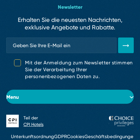
Newsletter
Erhalten Sie die neuesten Nachrichten,
exklusive Angebote und Rabatte.
Mit der Anmeldung zum Newsletter stimmen
Sie der Verarbeitung Ihrer
personenbezogenen Daten zu.
Menu
Teil der
Über das Hotel
CPI Hotels
Zimmer
Unterkunftsordnung
GDPR
Cookies
Geschäftsbedingungen
W