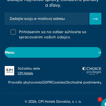
a zľavy.
Prihlásením sa na odber súhlasíte so
spracovaním vašich údajov.
Menu
Súčasťou siete
O hoteli
CPI Hotels
Izby
Pravidlá ubytovania
GDPR
Cookies
Obchodné podmienky
Wh
Konferencie a podujatia
1
Reštaurácia & bar
© 2026, CPI Hotels Slovakia, s. r. o.