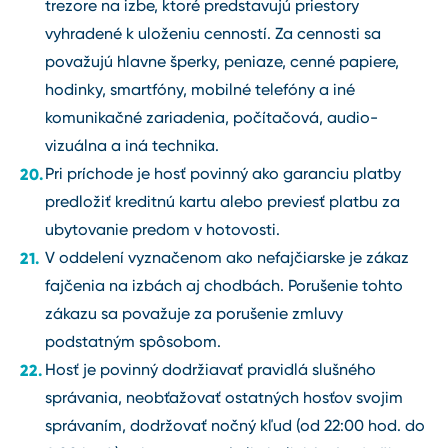
trezore na izbe, ktoré predstavujú priestory
vyhradené k uloženiu cenností. Za cennosti sa
považujú hlavne šperky, peniaze, cenné papiere,
hodinky, smartfóny, mobilné telefóny a iné
komunikačné zariadenia, počítačová, audio-
vizuálna a iná technika.
Pri príchode je hosť povinný ako garanciu platby
predložiť kreditnú kartu alebo previesť platbu za
ubytovanie predom v hotovosti.
V oddelení vyznačenom ako nefajčiarske je zákaz
fajčenia na izbách aj chodbách. Porušenie tohto
zákazu sa považuje za porušenie zmluvy
podstatným spôsobom.
Hosť je povinný dodržiavať pravidlá slušného
správania, neobťažovať ostatných hosťov svojim
správaním, dodržovať nočný kľud (od 22:00 hod. do