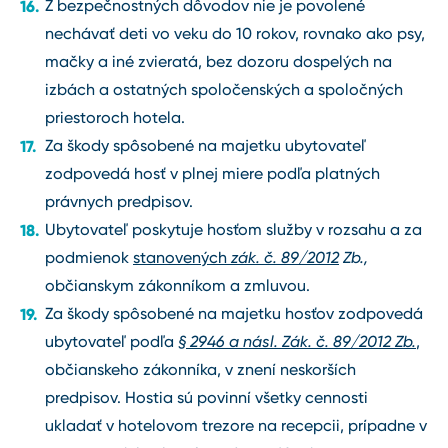
Z bezpečnostných dôvodov nie je povolené
nechávať deti vo veku do 10 rokov, rovnako ako psy,
mačky a iné zvieratá, bez dozoru dospelých na
izbách a ostatných spoločenských a spoločných
priestoroch hotela.
Za škody spôsobené na majetku ubytovateľ
zodpovedá hosť v plnej miere podľa platných
právnych predpisov.
Ubytovateľ poskytuje hosťom služby v rozsahu a za
podmienok
stanovených
zák. č. 89/2012
Zb.,
občianskym zákonníkom a zmluvou.
Za škody spôsobené na majetku hosťov zodpovedá
ubytovateľ podľa
§ 2946 a násl. Zák. č. 89/2012 Zb.
,
občianskeho zákonníka, v znení neskorších
predpisov. Hostia sú povinní všetky cennosti
ukladať v hotelovom trezore na recepcii, prípadne v