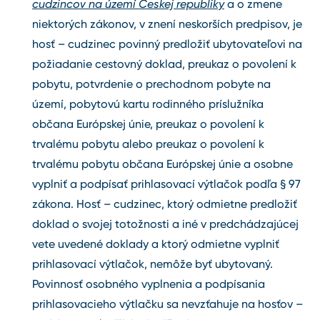
cudzincov na území Českej republiky
a o zmene
niektorých zákonov, v znení neskorších predpisov, je
hosť – cudzinec povinný predložiť ubytovateľovi na
požiadanie cestovný doklad, preukaz o povolení k
pobytu, potvrdenie o prechodnom pobyte na
území, pobytovú kartu rodinného príslužníka
občana Európskej únie, preukaz o povolení k
trvalému pobytu alebo preukaz o povolení k
trvalému pobytu občana Európskej únie a osobne
vyplniť a podpísať prihlasovací výtlačok podľa § 97
zákona. Hosť – cudzinec, ktorý odmietne predložiť
doklad o svojej totožnosti a iné v predchádzajúcej
vete uvedené doklady a ktorý odmietne vyplniť
prihlasovací výtlačok, nemôže byť ubytovaný.
Povinnosť osobného vyplnenia a podpísania
prihlasovacieho výtlačku sa nevzťahuje na hosťov –