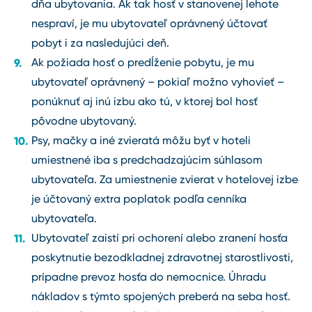
dňa ubytovania. Ak tak hosť v stanovenej lehote
nespraví, je mu ubytovateľ oprávnený účtovať
pobyt i za nasledujúci deň.
Ak požiada hosť o predĺženie pobytu, je mu
ubytovateľ oprávnený – pokiaľ možno vyhovieť –
ponúknuť aj inú izbu ako tú, v ktorej bol hosť
pôvodne ubytovaný.
Psy, mačky a iné zvieratá môžu byť v hoteli
umiestnené iba s predchadzajúcim súhlasom
ubytovateľa. Za umiestnenie zvierat v hotelovej izbe
je účtovaný extra poplatok podľa cenníka
ubytovateľa.
Ubytovateľ zaistí pri ochorení alebo zranení hosťa
poskytnutie bezodkladnej zdravotnej starostlivosti,
prípadne prevoz hosťa do nemocnice. Úhradu
nákladov s týmto spojených preberá na seba hosť.