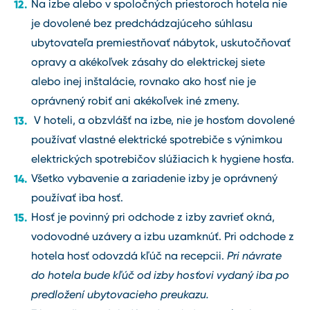
Na izbe alebo v spoločných priestoroch hotela nie
je dovolené bez predchádzajúceho súhlasu
ubytovateľa premiestňovať nábytok, uskutočňovať
opravy a akékoľvek zásahy do elektrickej siete
alebo inej inštalácie, rovnako ako hosť nie je
oprávnený robiť ani akékoľvek iné zmeny.
V hoteli, a obzvlášť na izbe, nie je hosťom dovolené
používať vlastné elektrické spotrebiče s výnimkou
elektrických spotrebičov slúžiacich k hygiene hosťa.
Všetko vybavenie a zariadenie izby je oprávnený
používať iba hosť.
Hosť je povinný pri odchode z izby zavrieť okná,
vodovodné uzávery a izbu uzamknúť. Pri odchode z
hotela hosť odovzdá kľúč na recepcii.
Pri návrate
do hotela bude kľúč od izby hosťovi vydaný iba po
predložení ubytovacieho preukazu.