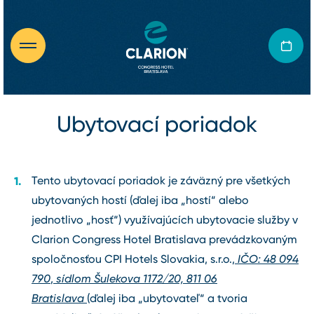
Ubytovací poriadok
Tento ubytovací poriadok je záväzný pre všetkých
ubytovaných hostí (ďalej iba „hostí“ alebo
jednotlivo „hosť“) využívajúcích ubytovacie služby v
Clarion Congress Hotel Bratislava prevádzkovaným
spoločnosťou CPI Hotels Slovakia, s.r.o.
,
IČO: 48 094
790
,
sídlom
Šulekova 1172/20, 811 06
Bratislava
(ďalej iba „ubytovateľ“ a tvoria