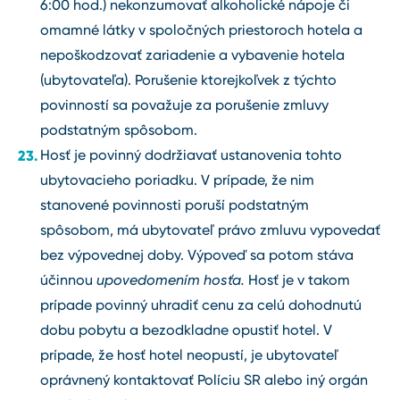
6:00 hod.) nekonzumovať alkoholické nápoje či
omamné látky v spoločných priestoroch hotela a
nepoškodzovať zariadenie a vybavenie hotela
(ubytovateľa). Porušenie ktorejkoľvek z týchto
povinností sa považuje za porušenie zmluvy
podstatným spôsobom.
Hosť je povinný dodržiavať ustanovenia tohto
ubytovacieho poriadku. V prípade, že nim
stanovené povinnosti poruší podstatným
spôsobom, má ubytovateľ právo zmluvu vypovedať
bez výpovednej doby. Výpoveď sa potom stáva
účinnou
upovedomením hosťa.
Hosť je v takom
prípade povinný uhradiť cenu za celú dohodnutú
dobu pobytu a bezodkladne opustiť hotel. V
prípade, že hosť hotel neopustí, je ubytovateľ
oprávnený kontaktovať Políciu SR alebo iný orgán