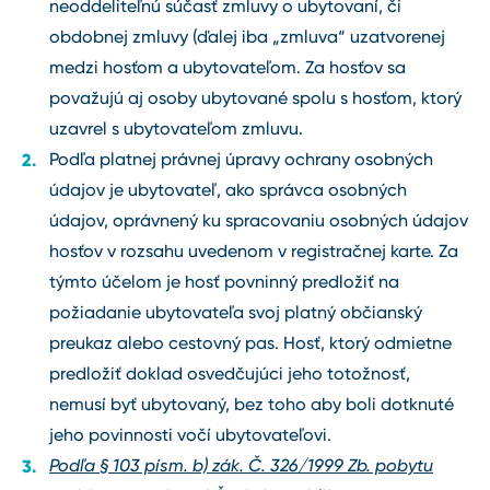
neoddeliteľnú súčasť zmluvy o ubytovaní, či
obdobnej zmluvy (ďalej iba „zmluva“ uzatvorenej
medzi hosťom a ubytovateľom. Za hosťov sa
považujú aj osoby ubytované spolu s hosťom, ktorý
uzavrel s ubytovateľom zmluvu.
Podľa platnej právnej úpravy ochrany osobných
údajov je ubytovateľ, ako správca osobných
údajov, oprávnený ku spracovaniu osobných údajov
hosťov v rozsahu uvedenom v registračnej karte. Za
týmto účelom je hosť povninný predložiť na
požiadanie ubytovateľa svoj platný občianský
preukaz alebo cestovný pas. Hosť, ktorý odmietne
predložiť doklad osvedčujúci jeho totožnosť,
nemusí byť ubytovaný, bez toho aby boli dotknuté
jeho povinnosti vočí ubytovateľovi.
Podľa
§ 103 písm. b) zák. Č. 326/1999 Zb. pobytu