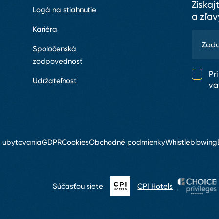
Získaj
Logá na stiahnutie
a zľav
Kariéra
Spoločenská
zodpovednosť
Pr
Udržateľnosť
va
m
á ubytovania
GDPR
Cookies
Obchodné podmienky
Whistleblowing
Súčasťou siete
CPI Hotels