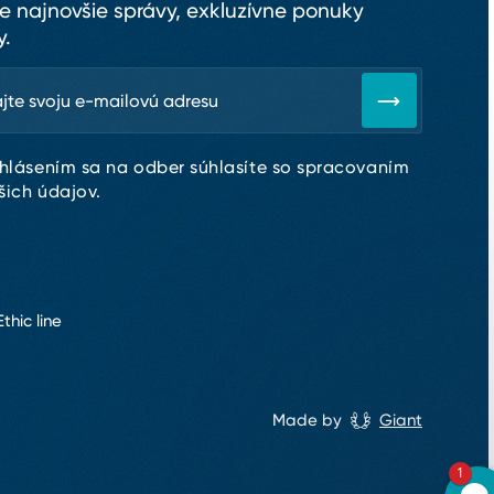
te najnovšie správy, exkluzívne ponuky
y.
ihlásením sa na odber súhlasíte so spracovaním
šich údajov.
Ethic line
Made by
Giant
1