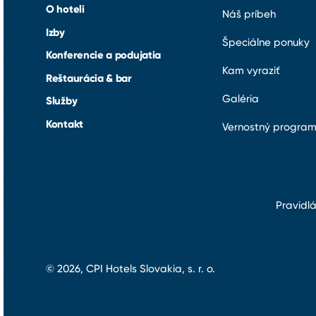
O hoteli
Náš príbeh
Izby
Špeciálne ponuky
Konferencie a podujatia
Kam vyraziť
Reštaurácia & bar
Galéria
Služby
Kontakt
Vernostný progra
Pravidl
© 2026, CPI Hotels Slovakia, s. r. o.